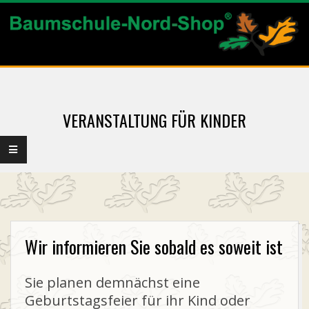
Skip
to
content
B
Primary
A
Navigation
Menu
VERANSTALTUNG FÜR KINDER
U
M
S
C
Wir informieren Sie sobald es soweit ist
H
Sie planen demnächst eine
Geburtstagsfeier für ihr Kind oder