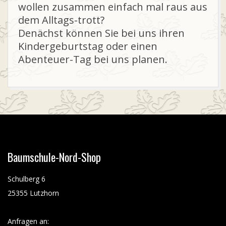
U
wollen zusammen einfach mal raus aus
dem Alltags-trott?
Denächst können Sie bei uns ihren
L
Kindergeburtstag oder einen
Abenteuer-Tag bei uns planen.
E
-
2026-
02-
N
07
O
Baumschule-Nord-Shop
R
Schulberg 6
25355 Lutzhorn
D
Anfragen an: