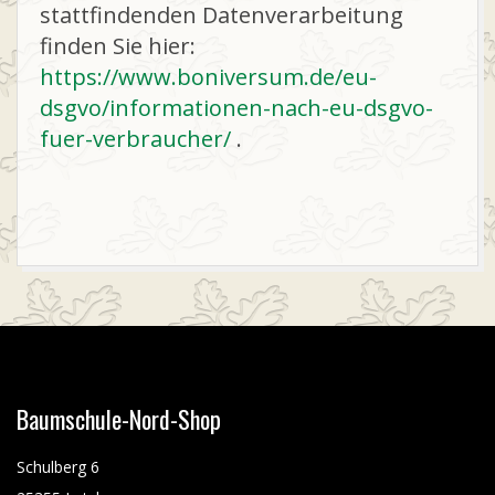
-
stattfindenden Datenverarbeitung
finden Sie hier:
S
https://www.boniversum.de/eu-
dsgvo/informationen-nach-eu-dsgvo-
H
fuer-verbraucher/
.
O
P
2025-
03-
11
Baumschule-Nord-Shop
Schulberg 6