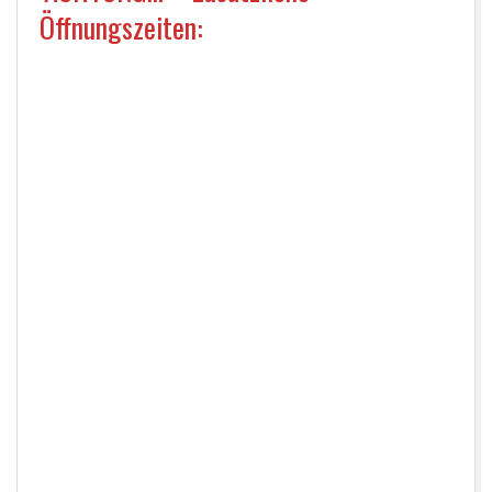
D
Öffnungszeiten:
-
Öffnungszeiten:
S
2. Advent
H
3. Advent
O
4. Advent
P
06. & 07. 12. · 10-17 Uhr
13. & 14. 12. · 10-17 Uhr
18. & 19. 12. · 10-17 Uhr