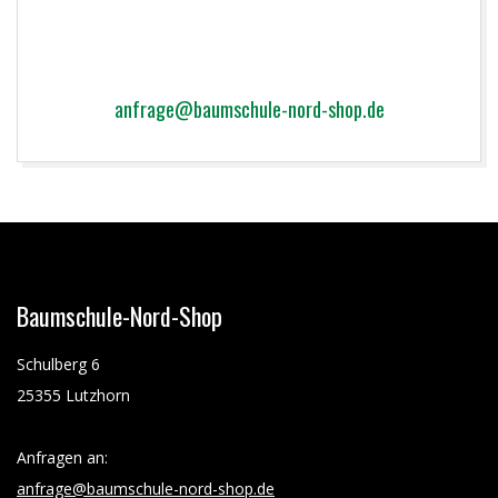
Kontakt zum Weihnachtsbaumverkauf während der
Öffnungszeiten:
04123/ 9367 948
Für Anfragen bitte folgende E-Mail verwenden:
anfrage@baumschule-nord-shop.de
2024-
10-
28
Baumschule-Nord-Shop
Schulberg 6
25355 Lutzhorn
Anfragen an:
anfrage@baumschule-nord-shop.de